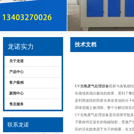
技术文档
龙诺实力
关于龙诺
产品中心
客户案例
UV光氧废气处理设备
照射与臭氧相结
新闻中心
化领域表现出极佳的效果，受到了餐
是利用波段的照射光来改变油的分子
售后服务
异味也随之被消除。整个分解过程在
UV光氧废气处理设备是目前研究较
子吸收特定波长的电磁辐射，受激产
联系龙诺
应的活化能来源于光子的能量，在太